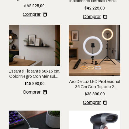
Inalámbrica Netmak Portátil
Bicicleta Linterna Integrada
$42.225,00
4 en 1 Para Auto Hogar
$42.225,00
Inflado Rápido
Estante Flotante 50x15 cm.
Color Negro Con Ménsulas
Aro De Luz LED Profesional
Invisibles Melamina
$18.890,00
36 Cm Con Trípode 2
Metros
$38.890,00