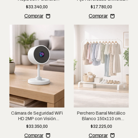
Guardarropa Multiuso
26–55 Pulgadas con
$33.340,00
$17.780,00
Hogar
Inclinación
Cámara de Seguridad WiFi
Perchero Barral Metálico
HD 2MP con Visión
Blanco 150x110 cm
Nocturna, Audio
Exhibidor de Ropa Multiuso
$33.350,00
$32.225,00
Bidireccional y Monitoreo
Remoto