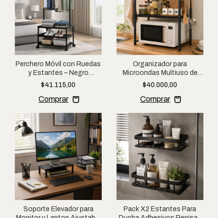
Perchero Móvil con Ruedas
Organizador para
y Estantes – Negro
Microondas Multiuso de
Organizador Zapatero
Cocina Resistente con
$41.115,00
$40.000,00
Estantes
Soporte Elevador para
Pack X2 Estantes Para
Monitor y Laptop Ajustable
Ducha Adhesivos Repisas