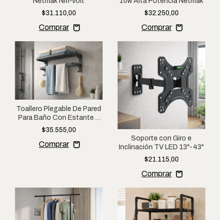
Netmak Nm-Volt
10w Alta Potencia Netmak
$31.110,00
$32.250,00
Toallero Plegable De Pared
Para Baño Con Estante Y
Doble Barral Gris
$35.555,00
Soporte con Giro e
Inclinación TV LED 13"-43"
$21.115,00